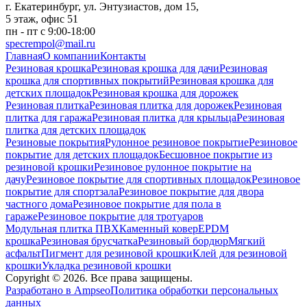
г. Екатеринбург, ул. Энтузиастов, дом 15,
5 этаж, офис 51
пн - пт с 9:00-18:00
specrempol@mail.ru
Главная
О компании
Контакты
Резиновая крошка
Резиновая крошка для дачи
Резиновая
крошка для спортивных покрытий
Резиновая крошка для
детских площадок
Резиновая крошка для дорожек
Резиновая плитка
Резиновая плитка для дорожек
Резиновая
плитка для гаража
Резиновая плитка для крыльца
Резиновая
плитка для детских площадок
Резиновые покрытия
Рулонное резиновое покрытие
Резиновое
покрытие для детских площадок
Бесшовное покрытие из
резиновой крошки
Резиновое рулонное покрытие на
дачу
Резиновое покрытие для спортивных площадок
Резиновое
покрытие для спортзала
Резиновое покрытие для двора
частного дома
Резиновое покрытие для пола в
гараже
Резиновое покрытие для тротуаров
Модульная плитка ПВХ
Каменный ковер
EPDM
крошка
Резиновая брусчатка
Резиновый бордюр
Мягкий
асфальт
Пигмент для резиновой крошки
Клей для резиновой
крошки
Укладка резиновой крошки
Copyright © 2026. Все права защищены.
Разработано в Ampseo
Политика обработки персональных
данных