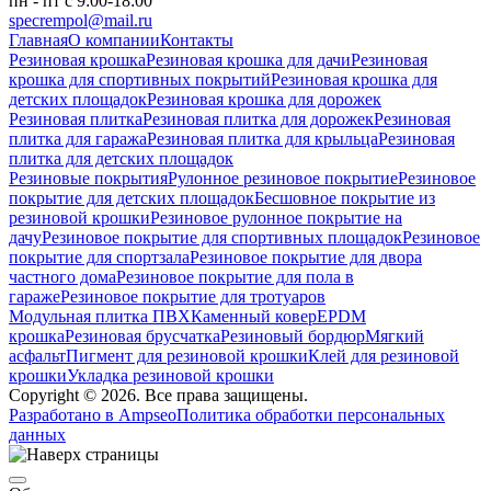
пн - пт с 9:00-18:00
specrempol@mail.ru
Главная
О компании
Контакты
Резиновая крошка
Резиновая крошка для дачи
Резиновая
крошка для спортивных покрытий
Резиновая крошка для
детских площадок
Резиновая крошка для дорожек
Резиновая плитка
Резиновая плитка для дорожек
Резиновая
плитка для гаража
Резиновая плитка для крыльца
Резиновая
плитка для детских площадок
Резиновые покрытия
Рулонное резиновое покрытие
Резиновое
покрытие для детских площадок
Бесшовное покрытие из
резиновой крошки
Резиновое рулонное покрытие на
дачу
Резиновое покрытие для спортивных площадок
Резиновое
покрытие для спортзала
Резиновое покрытие для двора
частного дома
Резиновое покрытие для пола в
гараже
Резиновое покрытие для тротуаров
Модульная плитка ПВХ
Каменный ковер
EPDM
крошка
Резиновая брусчатка
Резиновый бордюр
Мягкий
асфальт
Пигмент для резиновой крошки
Клей для резиновой
крошки
Укладка резиновой крошки
Copyright © 2026. Все права защищены.
Разработано в Ampseo
Политика обработки персональных
данных