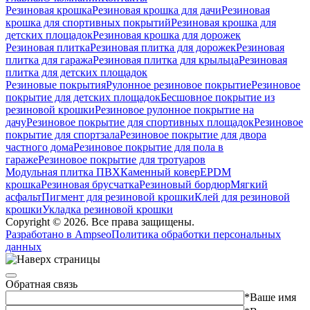
Резиновая крошка
Резиновая крошка для дачи
Резиновая
крошка для спортивных покрытий
Резиновая крошка для
детских площадок
Резиновая крошка для дорожек
Резиновая плитка
Резиновая плитка для дорожек
Резиновая
плитка для гаража
Резиновая плитка для крыльца
Резиновая
плитка для детских площадок
Резиновые покрытия
Рулонное резиновое покрытие
Резиновое
покрытие для детских площадок
Бесшовное покрытие из
резиновой крошки
Резиновое рулонное покрытие на
дачу
Резиновое покрытие для спортивных площадок
Резиновое
покрытие для спортзала
Резиновое покрытие для двора
частного дома
Резиновое покрытие для пола в
гараже
Резиновое покрытие для тротуаров
Модульная плитка ПВХ
Каменный ковер
EPDM
крошка
Резиновая брусчатка
Резиновый бордюр
Мягкий
асфальт
Пигмент для резиновой крошки
Клей для резиновой
крошки
Укладка резиновой крошки
Copyright © 2026. Все права защищены.
Разработано в Ampseo
Политика обработки персональных
данных
Обратная связь
*Ваше имя