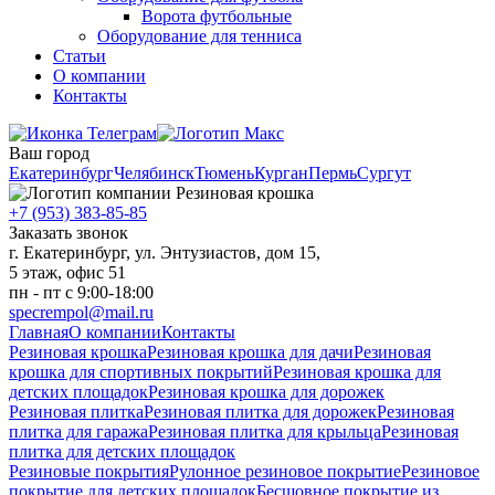
Ворота футбольные
Оборудование для тенниса
Статьи
О компании
Контакты
Ваш город
Екатеринбург
Челябинск
Тюмень
Курган
Пермь
Сургут
+7 (953) 383-85-85
Заказать звонок
г. Екатеринбург, ул. Энтузиастов, дом 15,
5 этаж, офис 51
пн - пт с 9:00-18:00
specrempol@mail.ru
Главная
О компании
Контакты
Резиновая крошка
Резиновая крошка для дачи
Резиновая
крошка для спортивных покрытий
Резиновая крошка для
детских площадок
Резиновая крошка для дорожек
Резиновая плитка
Резиновая плитка для дорожек
Резиновая
плитка для гаража
Резиновая плитка для крыльца
Резиновая
плитка для детских площадок
Резиновые покрытия
Рулонное резиновое покрытие
Резиновое
покрытие для детских площадок
Бесшовное покрытие из