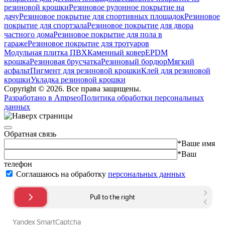
резиновой крошки
Резиновое рулонное покрытие на
дачу
Резиновое покрытие для спортивных площадок
Резиновое
покрытие для спортзала
Резиновое покрытие для двора
частного дома
Резиновое покрытие для пола в
гараже
Резиновое покрытие для тротуаров
Модульная плитка ПВХ
Каменный ковер
EPDM
крошка
Резиновая брусчатка
Резиновый бордюр
Мягкий
асфальт
Пигмент для резиновой крошки
Клей для резиновой
крошки
Укладка резиновой крошки
Copyright © 2026. Все права защищены.
Разработано в Ampseo
Политика обработки персональных
данных
Обратная связь
*Ваше имя
*Ваш
телефон
Соглашаюсь на обработку
персональных данных