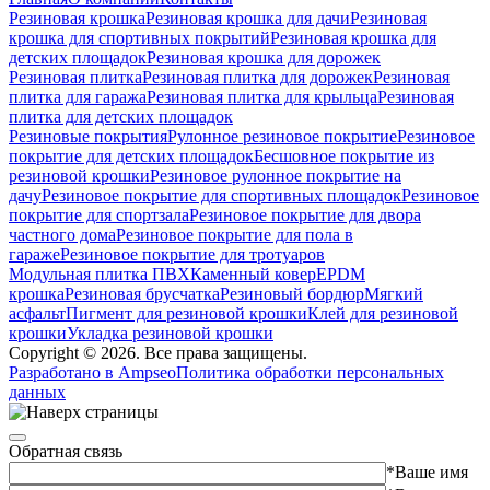
Резиновая крошка
Резиновая крошка для дачи
Резиновая
крошка для спортивных покрытий
Резиновая крошка для
детских площадок
Резиновая крошка для дорожек
Резиновая плитка
Резиновая плитка для дорожек
Резиновая
плитка для гаража
Резиновая плитка для крыльца
Резиновая
плитка для детских площадок
Резиновые покрытия
Рулонное резиновое покрытие
Резиновое
покрытие для детских площадок
Бесшовное покрытие из
резиновой крошки
Резиновое рулонное покрытие на
дачу
Резиновое покрытие для спортивных площадок
Резиновое
покрытие для спортзала
Резиновое покрытие для двора
частного дома
Резиновое покрытие для пола в
гараже
Резиновое покрытие для тротуаров
Модульная плитка ПВХ
Каменный ковер
EPDM
крошка
Резиновая брусчатка
Резиновый бордюр
Мягкий
асфальт
Пигмент для резиновой крошки
Клей для резиновой
крошки
Укладка резиновой крошки
Copyright © 2026. Все права защищены.
Разработано в Ampseo
Политика обработки персональных
данных
Обратная связь
*Ваше имя