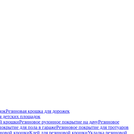
док
Резиновая крошка для дорожек
я детских площадок
ой крошки
Резиновое рулонное покрытие на дачу
Резиновое
покрытие для пола в гараже
Резиновое покрытие для тротуаров
иновой крошки
Клей для резиновой крошки
Укладка резиновой