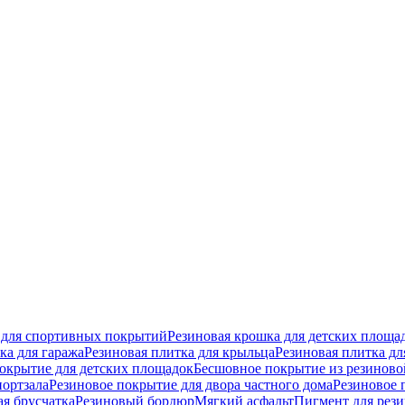
 для спортивных покрытий
Резиновая крошка для детских площа
ка для гаража
Резиновая плитка для крыльца
Резиновая плитка дл
окрытие для детских площадок
Бесшовное покрытие из резинов
портзала
Резиновое покрытие для двора частного дома
Резиновое 
ая брусчатка
Резиновый бордюр
Мягкий асфальт
Пигмент для рез