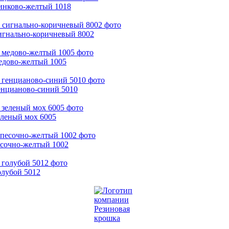
цинково-желтый 1018
игнально-коричневый 8002
едово-желтый 1005
енцианово-синий 5010
еленый мох 6005
есочно-желтый 1002
олубой 5012