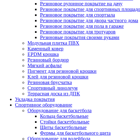
Резиновое рулонное покрытие на дачу
Резиновое покрытие для спортивных площад
Резиновое покрытие для спортзала
Резиновое покрытие для двора частного дома
Резиновое покрытие для пола в гараже
Резиновое покрытие для тротуаров
Резиновые покрытия своими руками
Модульная плитка ПВХ
Каменный ковер
EPDM крошка
Резиновый бордюр
Мягкий асфальт
Пигмент для резиновой крошки
Клей для резиновой крошки
Резиновая брусчатка
Спортивный линолеум
Террасная доска из ДПК
Укладка покрытия
Спортивное оборудование
Оборудование для баскетбола
Кольца баскетбольные
Стойки баскетбольные
Щиты баскетбольные
Фермы для баскетбольного щита
Оборудование для волейбола