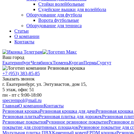
Стойки волейбольные
Судейские вышки для волейбола
Оборудование для футбола
Ворота футбольные
Оборудование для тенниса
Статьи
О компании
Контакты
Ваш город
Екатеринбург
Челябинск
Тюмень
Курган
Пермь
Сургут
+7 (953) 383-85-85
Заказать звонок
г. Екатеринбург, ул. Энтузиастов, дом 15,
5 этаж, офис 51
пн - пт с 9:00-18:00
specrempol@mail.ru
Главная
О компании
Контакты
Резиновая крошка
Резиновая крошка для дачи
Резиновая крошка
Резиновая плитка
Резиновая плитка для дорожек
Резиновая плит
Резиновые покрытия
Рулонное резиновое покрытие
Резиновое п
покрытие для спортивных площадок
Резиновое покрытие для с
Модульная плитка ПВХ
Каменный ковер
EPDM крошка
Резинов